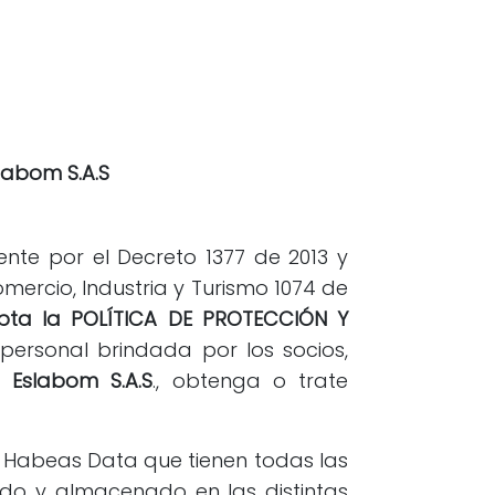
labom S.A.S
te por el Decreto 1377 de 2013 y
ercio, Industria y Turismo 1074 de
pta la POLÍTICA DE PROTECCIÓN Y
personal brindada por los socios,
al
Eslabom S.A.S
., obtenga o trate
l Habeas Data que tienen todas las
gido y almacenado en las distintas